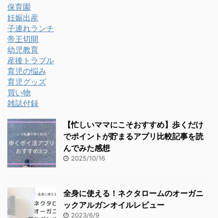
保育園
妊娠出産
子連れランチ
帝王切開
幼児教育
産後トラブル
育児の悩み
育児グッズ
買い物
雑誌付録
【忙しいママにこそおすすめ】歩くだけ
でポイントが貯まるアプリ比較記事を読
んでみた感想
2025/10/16
全身に使える！ネクタロームのオーガニ
ックアルガンオイルレビュー
2023/6/9