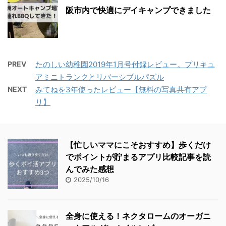
阪市内で快適にデイキャンプできました
PREV
たのしい幼稚園2019年1月号付録レビュー。プリキュ
アミニトランクとリバーシブルパズル
NEXT
みてねを3年使ったレビュー【無料の写真共有アプ
リ】
【忙しいママにこそおすすめ】歩くだけ
でポイントが貯まるアプリ比較記事を読
んでみた感想
2025/10/16
全身に使える！ネクタロームのオーガニ