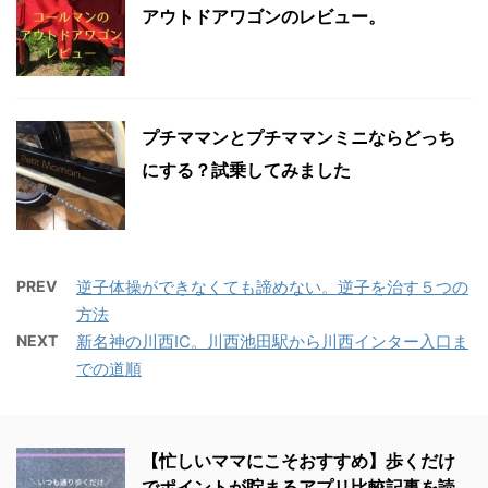
アウトドアワゴンのレビュー。
プチママンとプチママンミニならどっち
にする？試乗してみました
PREV
逆子体操ができなくても諦めない。逆子を治す５つの
方法
NEXT
新名神の川西IC。川西池田駅から川西インター入口ま
での道順
【忙しいママにこそおすすめ】歩くだけ
でポイントが貯まるアプリ比較記事を読