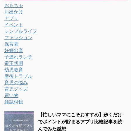
おもちゃ
お出かけ
アプリ
イベント
シンプルライフ
ファッション
保育園
妊娠出産
子連れランチ
帝王切開
幼児教育
産後トラブル
育児の悩み
育児グッズ
買い物
雑誌付録
【忙しいママにこそおすすめ】歩くだけ
でポイントが貯まるアプリ比較記事を読
んでみた感想