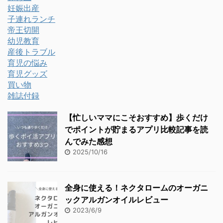
妊娠出産
子連れランチ
帝王切開
幼児教育
産後トラブル
育児の悩み
育児グッズ
買い物
雑誌付録
【忙しいママにこそおすすめ】歩くだけ
でポイントが貯まるアプリ比較記事を読
んでみた感想
2025/10/16
全身に使える！ネクタロームのオーガニ
ックアルガンオイルレビュー
2023/6/9