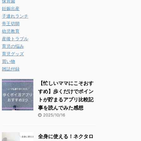
保育園
妊娠出産
子連れランチ
帝王切開
幼児教育
産後トラブル
育児の悩み
育児グッズ
買い物
雑誌付録
【忙しいママにこそおす
すめ】歩くだけでポイン
トが貯まるアプリ比較記
事を読んでみた感想
2025/10/16
全身に使える！ネクタロ