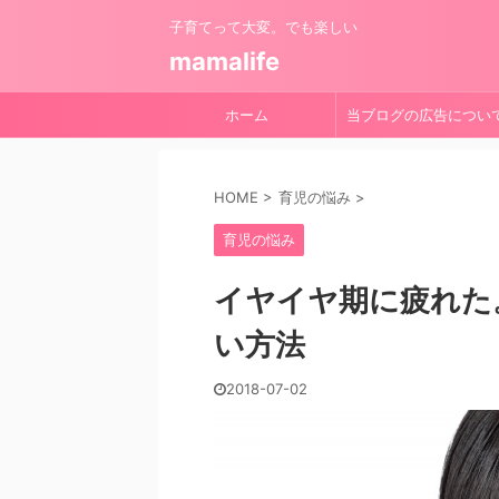
子育てって大変。でも楽しい
mamalife
ホーム
当ブログの広告につい
HOME
>
育児の悩み
>
育児の悩み
イヤイヤ期に疲れた
い方法
2018-07-02