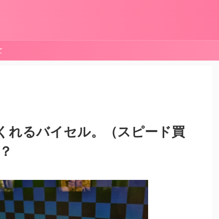
て
くれるバイセル。（スピード買
て？