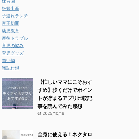
保育園
妊娠出産
子連れランチ
帝王切開
幼児教育
産後トラブル
育児の悩み
育児グッズ
買い物
雑誌付録
【忙しいママにこそおす
すめ】歩くだけでポイン
トが貯まるアプリ比較記
事を読んでみた感想
2025/10/16
全身に使える！ネクタロ